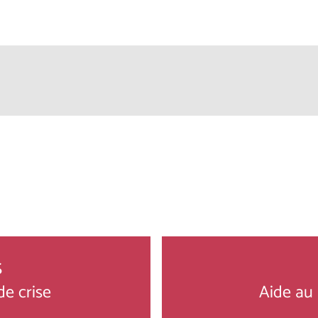
s
e crise
Aide au 