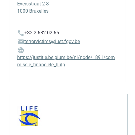
Eversstraat 2-8
1000 Bruxelles
+32 2 682 02 65
terrorvictims@just.fgov.be
https://justitie.belgium.be/nl/node/1891/com
missie_financiele_hulp