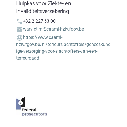
Hulpkas voor Ziekte- en
Invaliditeitsverzekering
+32 2 227 63 00
warvictim@caami-hziv.fgov.be
https://www.caami-
hziv.fgov.be/nl/terreurslachtoffers/geneeskund
ige-verzorging-voor-slachtoffers-van-een-
terreurdaad