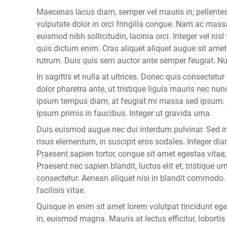
Maecenas lacus diam, semper vel mauris in, pellentes
vulputate dolor in orci fringilla congue. Nam ac massa 
euismod nibh sollicitudin, lacinia orci. Integer vel n
quis dictum enim. Cras aliquet aliquet augue sit ame
rutrum. Duis quis sem auctor ante semper feugiat. N
In sagittis et nulla at ultrices. Donec quis consecte
dolor pharetra ante, ut tristique ligula mauris nec nunc.
ipsum tempus diam, at feugiat mi massa sed ipsum. 
ipsum primis in faucibus. Integer ut gravida urna.
Duis euismod augue nec dui interdum pulvinar. Sed i
risus elementum, in suscipit eros sodales. Integer dia
Praesent sapien tortor, congue sit amet egestas vitae
Praesent nec sapien blandit, luctus elit et, tristique 
consectetur. Aenean aliquet nisi in blandit commodo
facilisis vitae.
Quisque in enim sit amet lorem volutpat tincidunt eget
in, euismod magna. Mauris at lectus efficitur, loborti